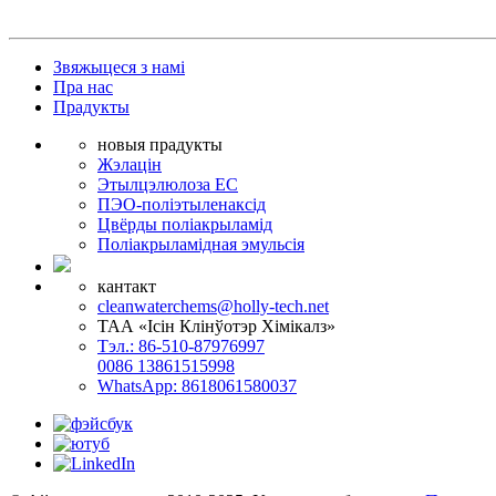
Звяжыцеся з намі
Пра нас
Прадукты
новыя прадукты
Жэлацін
Этылцэлюлоза EC
ПЭО-поліэтыленаксід
Цвёрды поліакрыламід
Поліакрыламідная эмульсія
кантакт
cleanwaterchems@holly-tech.net
ТАА «Ісін Клінўотэр Хімікалз»
Тэл.: 86-510-87976997
0086 13861515998
WhatsApp: 8618061580037