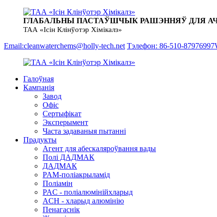
ГЛАБАЛЬНЫ ПАСТАЎШЧЫК РАШЭННЯЎ ДЛЯ А
ТАА «Ісін Клінўотэр Хімікалз»
Email:cleanwaterchems@holly-tech.net
Тэлефон: 86-510-87976997
Галоўная
Кампанія
Завод
Офіс
Сертыфікат
Эксперымент
Часта задаваныя пытанні
Прадукты
Агент для абескаляроўвання вады
Полі ДАДМАК
ДАДМАК
PAM-поліакрыламід
Поліамін
PAC - поліалюмінійхларыд
ACH - хларыд алюмінію
Пенагаснік