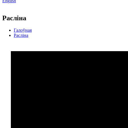
English
Расліна
Галоўная
Расліна