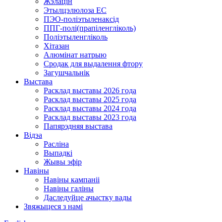
Жэлацін
Этылцэлюлоза EC
ПЭО-поліэтыленаксід
ППГ-полі(прапіленгліколь)
Поліэтыленгліколь
Хітазан
Алюмінат натрыю
Сродак для выдалення фтору
Загушчальнік
Выстава
Расклад выставы 2026 года
Расклад выставы 2025 года
Расклад выставы 2024 года
Расклад выставы 2023 года
Папярэдняя выстава
Відэа
Расліна
Выпадкі
Жывы эфір
Навіны
Навіны кампаніі
Навіны галіны
Даследуйце ачыстку вады
Звяжыцеся з намі