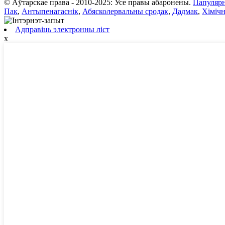
© Аўтарскае права - 2010-2025: Усе правы абаронены.
Папуляр
Пак
,
Антыпенагаснік
,
Абясколервальны сродак
,
Дадмак
,
Хімічн
Адправіць электронны ліст
x