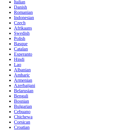
Italian
Danish
Romanian
Indonesian
Czech
Afrikaans
Swedish
Polish
Basque
Catalan
Esperanto
Hindi
Lao
Albanian
Amharic
Armenian
Azerbaijani
Belarusian
Bengali
Bosnian
Bulgarian
Cebuano
Chichewa
Corsican
Croatian