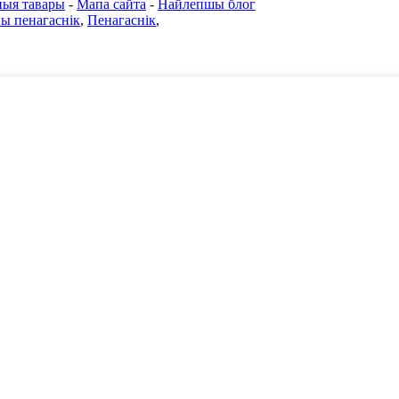
ныя тавары
-
Мапа сайта
-
Найлепшы блог
ы пенагаснік
,
Пенагаснік
,