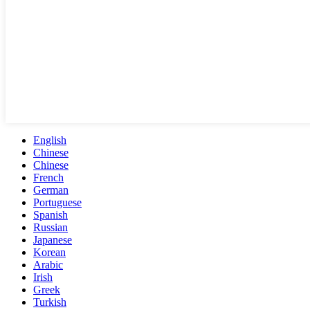
English
Chinese
Chinese
French
German
Portuguese
Spanish
Russian
Japanese
Korean
Arabic
Irish
Greek
Turkish