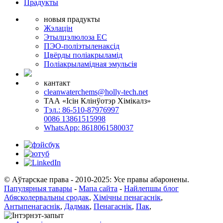
Прадукты
новыя прадукты
Жэлацін
Этылцэлюлоза EC
ПЭО-поліэтыленаксід
Цвёрды поліакрыламід
Поліакрыламідная эмульсія
кантакт
cleanwaterchems@holly-tech.net
ТАА «Ісін Клінўотэр Хімікалз»
Тэл.: 86-510-87976997
0086 13861515998
WhatsApp: 8618061580037
© Аўтарскае права - 2010-2025: Усе правы абаронены.
Папулярныя тавары
-
Мапа сайта
-
Найлепшы блог
Абясколервальны сродак
,
Хімічны пенагаснік
,
Антыпенагаснік
,
Дадмак
,
Пенагаснік
,
Пак
,