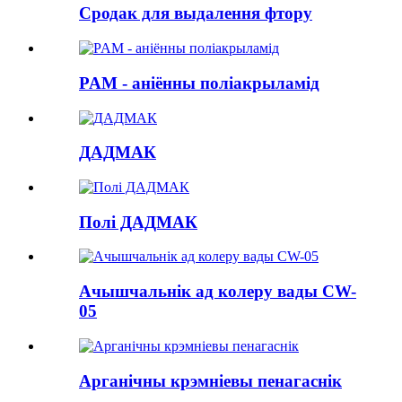
Сродак для выдалення фтору
PAM - аніённы поліакрыламід
ДАДМАК
Полі ДАДМАК
Ачышчальнік ад колеру вады CW-
05
Арганічны крэмніевы пенагаснік