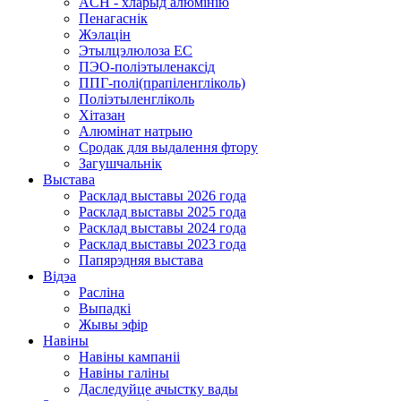
ACH - хларыд алюмінію
Пенагаснік
Жэлацін
Этылцэлюлоза EC
ПЭО-поліэтыленаксід
ППГ-полі(прапіленгліколь)
Поліэтыленгліколь
Хітазан
Алюмінат натрыю
Сродак для выдалення фтору
Загушчальнік
Выстава
Расклад выставы 2026 года
Расклад выставы 2025 года
Расклад выставы 2024 года
Расклад выставы 2023 года
Папярэдняя выстава
Відэа
Расліна
Выпадкі
Жывы эфір
Навіны
Навіны кампаніі
Навіны галіны
Даследуйце ачыстку вады