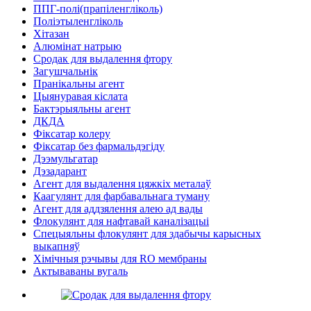
ППГ-полі(прапіленгліколь)
Поліэтыленгліколь
Хітазан
Алюмінат натрыю
Сродак для выдалення фтору
Загушчальнік
Пранікальны агент
Цыянуравая кіслата
Бактэрыяльны агент
ДКДА
Фіксатар колеру
Фіксатар без фармальдэгіду
Дээмульгатар
Дэзадарант
Агент для выдалення цяжкіх металаў
Каагулянт для фарбавальнага туману
Агент для аддзялення алею ад вады
Флокулянт для нафтавай каналізацыі
Спецыяльны флокулянт для здабычы карысных
выкапняў
Хімічныя рэчывы для RO мембраны
Актываваны вугаль