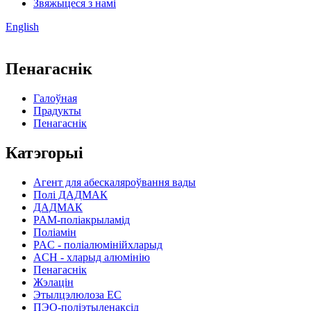
Звяжыцеся з намі
English
Пенагаснік
Галоўная
Прадукты
Пенагаснік
Катэгорыі
Агент для абескаляроўвання вады
Полі ДАДМАК
ДАДМАК
PAM-поліакрыламід
Поліамін
PAC - поліалюмінійхларыд
ACH - хларыд алюмінію
Пенагаснік
Жэлацін
Этылцэлюлоза EC
ПЭО-поліэтыленаксід