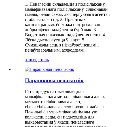
1. Пенагаснік складаецца з полісілаксану,
мадыфікаванага полісілаксану, сіліконавай
смалы, белай сажы, дыспергуючага агента і
стабілізатара і г.д. 2. Пры нізкіх
канцэнтрацыях ён можа падтрымліваць
добры эфект падаўлення бурбалак. 3.
Выдатныя паказчыкі падаўлення пены. 4.
Лёгка дыспергуецца ў вадзе. 5.
Сумяшчальнасць з нізкаўзроўневымі і
пенаўтваральнымі асяроддзямі.
запыт
дэталь
Парашковы пенагаснік
Гэты прадукт атрымліваецца з
мадыфікаванага метылсіліконавага алею,
метылэтоксіліконавага алею,
гідраксіліконавага алею і розных дабавак.
Паколькі ён утрымлівае мінімальную
колькасць вады, ён падыходзіць для
выкарыстання ў якасці пенагаснага