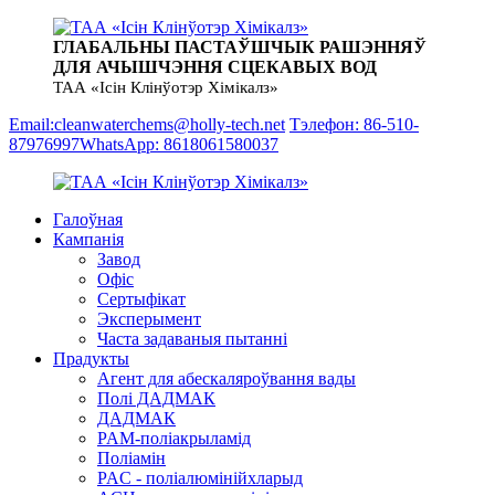
ГЛАБАЛЬНЫ ПАСТАЎШЧЫК РАШЭННЯЎ
ДЛЯ АЧЫШЧЭННЯ СЦЕКАВЫХ ВОД
ТАА «Ісін Клінўотэр Хімікалз»
Email:cleanwaterchems@holly-tech.net
Тэлефон: 86-510-
87976997
WhatsApp: 8618061580037
Галоўная
Кампанія
Завод
Офіс
Сертыфікат
Эксперымент
Часта задаваныя пытанні
Прадукты
Агент для абескаляроўвання вады
Полі ДАДМАК
ДАДМАК
PAM-поліакрыламід
Поліамін
PAC - поліалюмінійхларыд