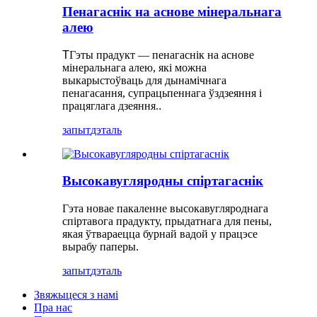
Пенагаснік на аснове мінеральнага
алею
T
Гэты прадукт — пенагаснік на аснове
мінеральнага алею, які можна
выкарыстоўваць для дынамічнага
пенагасання, супрацьпеннага ўздзеяння і
працяглага дзеяння.
.
запыт
дэталь
Высокавугляродны спіртагаснік
Гэта новае пакаленне высокавугляроднага
спіртавога прадукту, прыдатнага для пены,
якая ўтвараецца бурнай вадой у працэсе
вырабу паперы.
запыт
дэталь
Звяжыцеся з намі
Пра нас