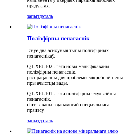
кампанента ў цвёрдых парашкападобных
прадуктах.
запыт
дэталь
Поліэфірны пенагаснік
Існуе два асноўныя тыпы поліэфірных
пенагаснікаў.
QT-XPJ-102 - гэта новы мадыфікаваны
поліэфірны пенагаснік,
распрацаваны для праблемы мікробнай пены
пры ачыстцы вады.
QT-XPJ-101 - гэта поліэфірны эмульсійны
пенагаснік,
сінтэзаваны з дапамогай спецыяльнага
працэсу.
запыт
дэталь