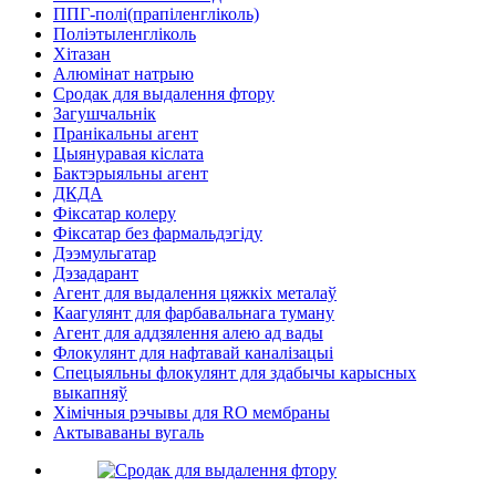
ППГ-полі(прапіленгліколь)
Поліэтыленгліколь
Хітазан
Алюмінат натрыю
Сродак для выдалення фтору
Загушчальнік
Пранікальны агент
Цыянуравая кіслата
Бактэрыяльны агент
ДКДА
Фіксатар колеру
Фіксатар без фармальдэгіду
Дээмульгатар
Дэзадарант
Агент для выдалення цяжкіх металаў
Каагулянт для фарбавальнага туману
Агент для аддзялення алею ад вады
Флокулянт для нафтавай каналізацыі
Спецыяльны флокулянт для здабычы карысных
выкапняў
Хімічныя рэчывы для RO мембраны
Актываваны вугаль