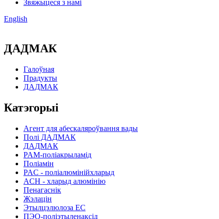
Звяжыцеся з намі
English
ДАДМАК
Галоўная
Прадукты
ДАДМАК
Катэгорыі
Агент для абескаляроўвання вады
Полі ДАДМАК
ДАДМАК
PAM-поліакрыламід
Поліамін
PAC - поліалюмінійхларыд
ACH - хларыд алюмінію
Пенагаснік
Жэлацін
Этылцэлюлоза EC
ПЭО-поліэтыленаксід