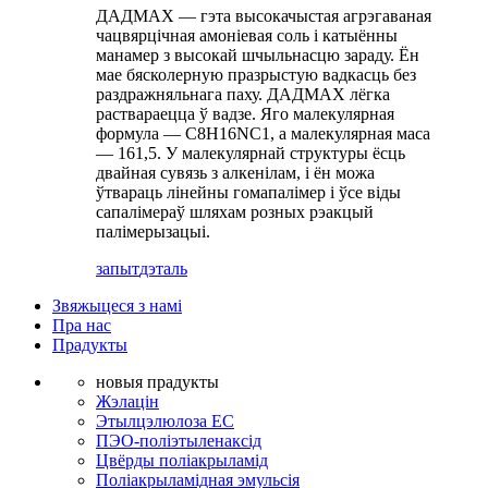
ДАДМАХ — гэта высокачыстая агрэгаваная
чацвярцічная амоніевая соль і катыённы
манамер з высокай шчыльнасцю зараду. Ён
мае бясколерную празрыстую вадкасць без
раздражняльнага паху. ДАДМАХ лёгка
раствараецца ў вадзе. Яго малекулярная
формула — C8H16NC1, а малекулярная маса
— 161,5. У малекулярнай структуры ёсць
двайная сувязь з алкенілам, і ён можа
ўтвараць лінейны гомапалімер і ўсе віды
сапалімераў шляхам розных рэакцый
палімерызацыі.
запыт
дэталь
Звяжыцеся з намі
Пра нас
Прадукты
новыя прадукты
Жэлацін
Этылцэлюлоза EC
ПЭО-поліэтыленаксід
Цвёрды поліакрыламід
Поліакрыламідная эмульсія