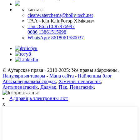
кантакт
cleanwaterchems@holly-tech.net
ТАА «Ісін Клінўотэр Хімікалз»
Тэл.: 86-510-87976997
0086 13861515998
WhatsApp: 8618061580037
© Аўтарскае права - 2010-2025: Усе правы абаронены.
Папулярныя тавары
-
Мапа сайта
-
Найлепшы блог
Абясколервальны сродак
,
Хімічны пенагаснік
,
Антыпенагаснік
,
Дадмак
,
Пак
,
Пенагаснік
,
Адправіць электронны ліст
x