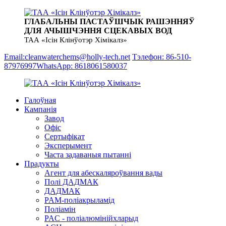
ГЛАБАЛЬНЫ ПАСТАЎШЧЫК РАШЭННЯЎ
ДЛЯ АЧЫШЧЭННЯ СЦЕКАВЫХ ВОД
ТАА «Ісін Клінўотэр Хімікалз»
Email:cleanwaterchems@holly-tech.net
Тэлефон: 86-510-
87976997
WhatsApp: 8618061580037
Галоўная
Кампанія
Завод
Офіс
Сертыфікат
Эксперымент
Часта задаваныя пытанні
Прадукты
Агент для абескаляроўвання вады
Полі ДАДМАК
ДАДМАК
PAM-поліакрыламід
Поліамін
PAC - поліалюмінійхларыд