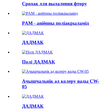
Сродак для выдалення фтору
PAM - аніённы поліакрыламід
ДАДМАК
Полі ДАДМАК
Ачышчальнік ад колеру вады CW-
05
ДАДМАК