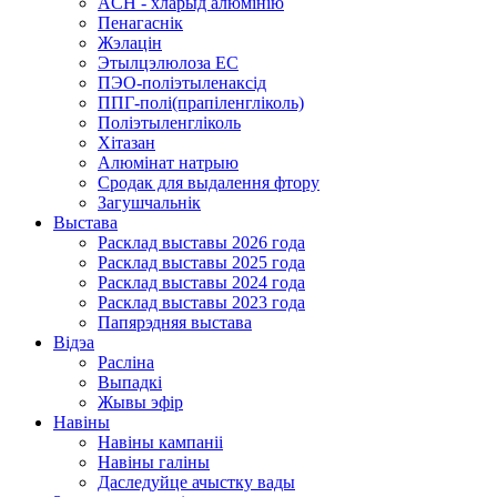
ACH - хларыд алюмінію
Пенагаснік
Жэлацін
Этылцэлюлоза EC
ПЭО-поліэтыленаксід
ППГ-полі(прапіленгліколь)
Поліэтыленгліколь
Хітазан
Алюмінат натрыю
Сродак для выдалення фтору
Загушчальнік
Выстава
Расклад выставы 2026 года
Расклад выставы 2025 года
Расклад выставы 2024 года
Расклад выставы 2023 года
Папярэдняя выстава
Відэа
Расліна
Выпадкі
Жывы эфір
Навіны
Навіны кампаніі
Навіны галіны
Даследуйце ачыстку вады