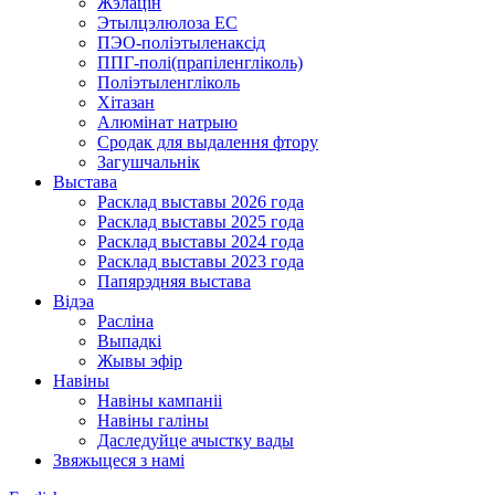
Жэлацін
Этылцэлюлоза EC
ПЭО-поліэтыленаксід
ППГ-полі(прапіленгліколь)
Поліэтыленгліколь
Хітазан
Алюмінат натрыю
Сродак для выдалення фтору
Загушчальнік
Выстава
Расклад выставы 2026 года
Расклад выставы 2025 года
Расклад выставы 2024 года
Расклад выставы 2023 года
Папярэдняя выстава
Відэа
Расліна
Выпадкі
Жывы эфір
Навіны
Навіны кампаніі
Навіны галіны
Даследуйце ачыстку вады
Звяжыцеся з намі