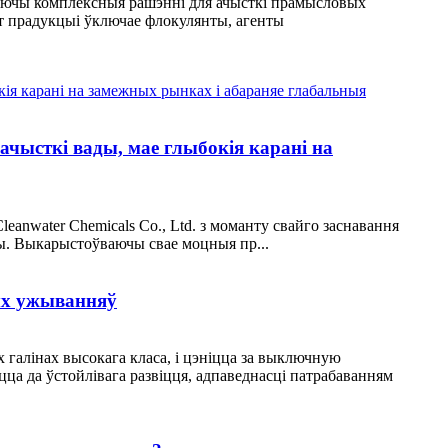
ўваючы комплексныя рашэнні для ачысткі прамысловых
т прадукцыі ўключае флокулянты, агенты
ачысткі вады, мае глыбокія карані на
eanwater Chemicals Co., Ltd. з моманту свайго заснавання
ады. Выкарыстоўваючы свае моцныя пр...
ых ужыванняў
 галінах высокага класа, і цэніцца за выключную
ца да ўстойлівага развіцця, адпаведнасці патрабаванням