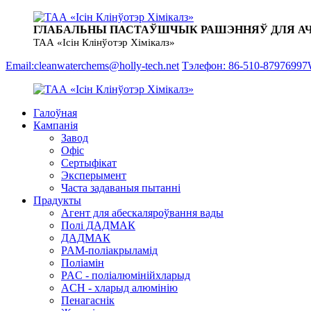
ГЛАБАЛЬНЫ ПАСТАЎШЧЫК РАШЭННЯЎ ДЛЯ А
ТАА «Ісін Клінўотэр Хімікалз»
Email:cleanwaterchems@holly-tech.net
Тэлефон: 86-510-87976997
Галоўная
Кампанія
Завод
Офіс
Сертыфікат
Эксперымент
Часта задаваныя пытанні
Прадукты
Агент для абескаляроўвання вады
Полі ДАДМАК
ДАДМАК
PAM-поліакрыламід
Поліамін
PAC - поліалюмінійхларыд
ACH - хларыд алюмінію
Пенагаснік