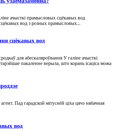
ць узаемазаменна?
аліне ачысткі прамысловых сцёкавых вод
сцёкавых вод з розных прамысловых...
ння сцёкавых вод
родкаў для абескаляроўвання У галіне ачысткі
старэйшае пакаленне верыла, што корань ісаціса можа
яроддзе
гент. Пад гарадской мітуснёй ціха цячэ нябачная
авых вод