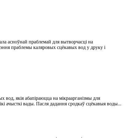
тала асноўнай праблемай для вытворчасці на
эння праблемы каляровых сцёкавых вод у друку і
х вод, якія абапіраюцца на мікраарганізмы для
кі ачысткі вады. Пасля дадання сродкаў сцёкавыя воды...