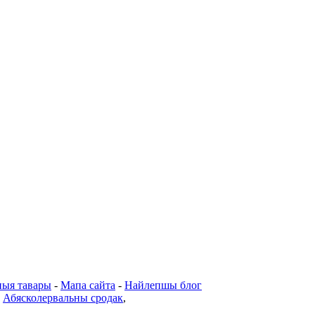
ныя тавары
-
Мапа сайта
-
Найлепшы блог
,
Абясколервальны сродак
,