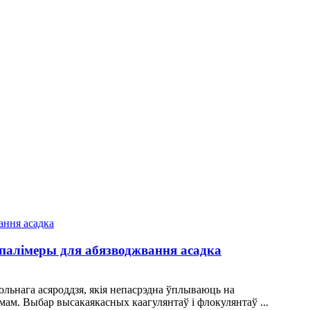
палімеры для абязводжвання асадка
ольнага асяроддзя, якія непасрэдна ўплываюць на
мам. Выбар высакаякасных каагулянтаў і флокулянтаў ...