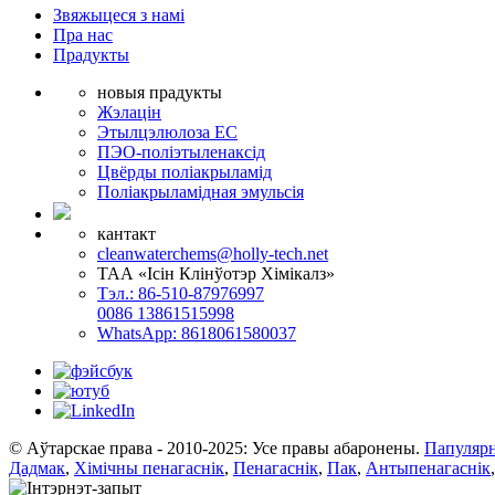
Звяжыцеся з намі
Пра нас
Прадукты
новыя прадукты
Жэлацін
Этылцэлюлоза EC
ПЭО-поліэтыленаксід
Цвёрды поліакрыламід
Поліакрыламідная эмульсія
кантакт
cleanwaterchems@holly-tech.net
ТАА «Ісін Клінўотэр Хімікалз»
Тэл.: 86-510-87976997
0086 13861515998
WhatsApp: 8618061580037
© Аўтарскае права - 2010-2025: Усе правы абаронены.
Папуляр
Дадмак
,
Хімічны пенагаснік
,
Пенагаснік
,
Пак
,
Антыпенагаснік