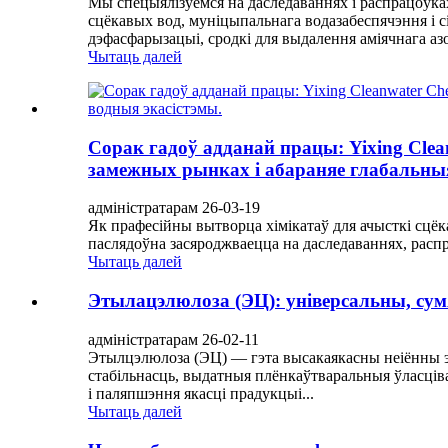
Мы спецыялізуемся на даследаваннях і распрацоўка
сцёкавых вод, муніцыпальнага водазабеспячэння і
дэфасфарызацыі, сродкі для выдалення аміячнага азот
Чытаць далей
Сорак гадоў адданай працы: Yixing Clea
замежных рынках і абараняе глабальныя
адміністратарам 26-03-19
Як прафесійны вытворца хімікатаў для ачысткі сцёк
паслядоўна засяроджваецца на даследаваннях, распр
Чытаць далей
Этылацэлюлоза (ЭЦ): універсальны, с
адміністратарам 26-02-11
Этылцэлюлоза (ЭЦ) — гэта высакаякасны неіённы эф
стабільнасць, выдатныя плёнкаўтваральныя ўласців
і паляпшэння якасці прадукцыі...
Чытаць далей