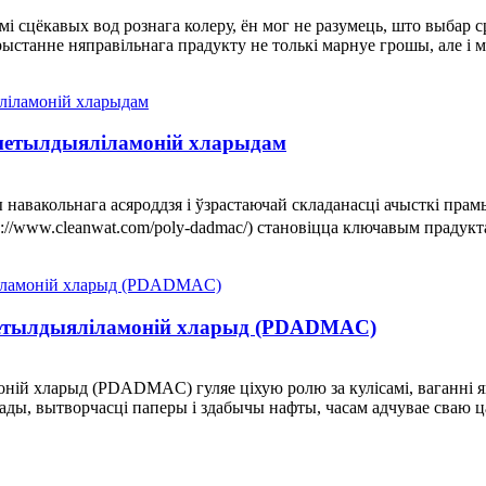
амі сцёкавых вод рознага колеру, ён мог не разумець, што выбар
танне няправільнага прадукту не толькі марнуе грошы, але і мож
дыметылдыяліламоній хларыдам
вы навакольнага асяроддзя і ўзрастаючай складанасці ачысткі п
://www.cleanwat.com/poly-dadmac/) становіцца ключавым прадукт
ыметылдыяліламоній хларыд (PDADMAC)
ній хларыд (PDADMAC) гуляе ціхую ролю за кулісамі, ваганні я
ды, вытворчасці паперы і здабычы нафты, часам адчувае сваю ца