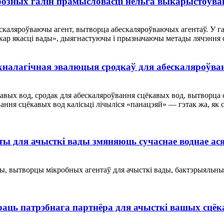
озных галін прамысловасці нельга выкарыстоўва
скаляроўваючы агент, вытворца абескаляроўваючых агентаў. У г
кар якасці вады», дыягнастуючы і прызначаючы метады лячэння 
эхналагічная эвалюцыя сродкаў для абескаляроўва
вых вод, сродак для абескаляроўвання сцёкавых вод, вытворца с
ння сцёкавых вод калісьці лічыліся «панацэяй» — гэтак жа, як 
ы для ачысткі вады змяняюць сучаснае воднае ас
, вытворцы мікробных агентаў для ачысткі вады, бактэрыяльны а
раць патрэбнага партнёра для ачысткі вашых сцёк