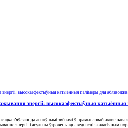
пажывання энергіі: высокаэфектыўныя катыённыя 
асадка з'яўляюцца асноўнымі звёнамі ў прамысловай ахове навак
ванне энергіі і агульны ўзровень адпаведнасці экалагічным нор