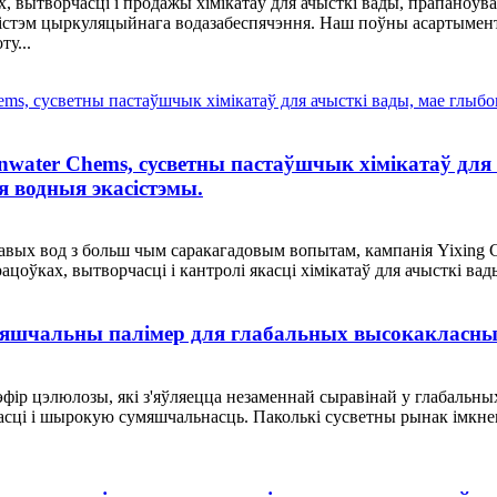
х, вытворчасці і продажы хімікатаў для ачысткі вады, прапано
 сістэм цыркуляцыйнага водазабеспячэння. Наш поўны асартымен
у...
nwater Chems, сусветны пастаўшчык хімікатаў для 
 водныя экасістэмы.
авых вод з больш чым саракагадовым вопытам, кампанія Yixing Cl
ацоўках, вытворчасці і кантролі якасці хімікатаў для ачысткі в
умяшчальны палімер для глабальных высокакласн
ір цэлюлозы, які з'яўляецца незаменнай сыравінай у глабальных
асці і шырокую сумяшчальнасць. Паколькі сусветны рынак імкнец