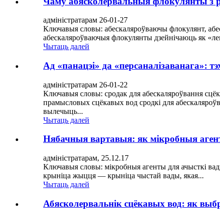
Чаму абясколервальныя флокулянты з р
адміністратарам 26-01-27
Ключавыя словы: абескаляроўваючы флокулянт, абе
абескаляроўваючыя флокулянты дзейнічаюць як «ле
Чытаць далей
Ад «панацэі» да «персаналізаванага»: т
адміністратарам 26-01-22
Ключавыя словы: сродак для абескаляроўвання сцёка
прамысловых сцёкавых вод сродкі для абескаляроўва
вылечыць...
Чытаць далей
Нябачныя вартавыя: як мікробныя агент
адміністратарам, 25.12.17
Ключавыя словы: мікробныя агенты для ачысткі вады
крыніца жыцця — крыніца чыстай вады, якая...
Чытаць далей
Абясколервальнік сцёкавых вод: як выб