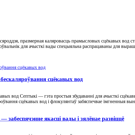
 асяроддзя, празмерная каляровасць прамысловых сцёкавых вод с
ўвальнік для ачысткі вады спецыяльна распрацаваны для выраш
абескаляроўвання сцёкавых вод
вых вод Септыкі — гэта простыя збудаванні для ачысткі сцёкавы
роўвання сцёкавых вод і флокулянтаў забяспечвае імгненныя выні
— забеспячэнне якасці вады і зялёнае развіццё