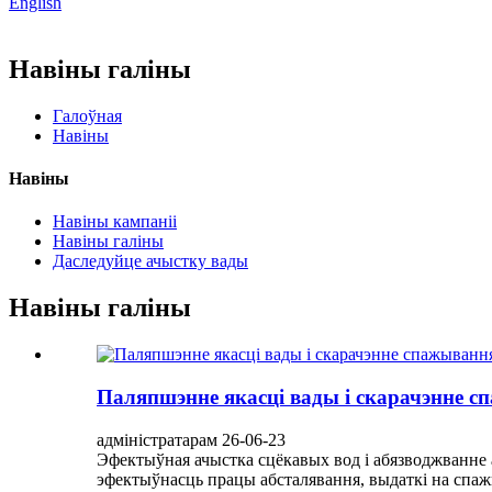
English
Навіны галіны
Галоўная
Навіны
Навіны
Навіны кампаніі
Навіны галіны
Даследуйце ачыстку вады
Навіны галіны
Паляпшэнне якасці вады і скарачэнне с
адміністратарам 26-06-23
Эфектыўная ачыстка сцёкавых вод і абязводжванне 
эфектыўнасць працы абсталявання, выдаткі на спажы