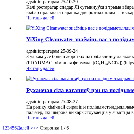
адміністратарам 25-10-29
Калі рэстаратар спадар Лі сутыкнуўся з трыма вёдр
выбар пральнага парашка для розных плям — выкарыс
Чытаць далей
YiXing Cleanwater знаёміць вас з полі
адміністратарам 25-09-24
З улікам усё больш жорсткіх патрабаванняў да ахо
(PDADMAC, хімічная формула: [(C₈H₁₆NCl)ₙ]) (https
Чытаць далей
Рухаючая сіла ваганняў цэн на полід
адміністратарам 25-08-27
На рынку хімічнай сыравіны полідыметылдыяліламо
палімер, які шырока выкарыстоўваецца ў ачыстцы ва
Чытаць далей
1
2
3
4
5
6
Далей >
>>
Старонка 1 / 6