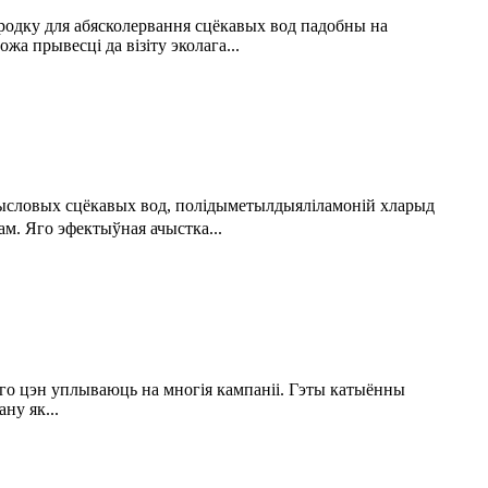
 сродку для абясколервання сцёкавых вод падобны на
а прывесці да візіту эколага...
рамысловых сцёкавых вод, полідыметылдыяліламоній хларыд
ам. Яго эфектыўная ачыстка...
го цэн уплываюць на многія кампаніі. Гэты катыённы
ну як...